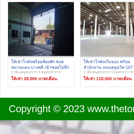
ให้เช่าโกดังพร้อมห้องพัก ซอย
ให้เช่าโกดังเก็บของ พร้อม
หนามแดง-บางพลี เข้าซอยไม่ลึก
สำนักงาน ถนนสุขุมวิท 107 พื
เมืองสมุทรปราการ,สมุทรปราการ
เมืองสมุทรปราการ,สมุทรปราการ
พื้นที่โกดัง 400 ตารางเมตร มี
ใช้สอย 1,020 ตารางเมตร 
เครนภายในโกดัง เหมาะเก็บ
ให้เช่า 28,000 บาท/เดือน.
ดีใกล้ BTS แบริ่ง เหมาะสำห
ให้เช่า 110,000 บาท/เดือน.
สินค้า
ทำทำเป็นคลังสินค้า สำนัก
หรือธุรกิจอื่นๆ
Copyright © 2023 www.theton