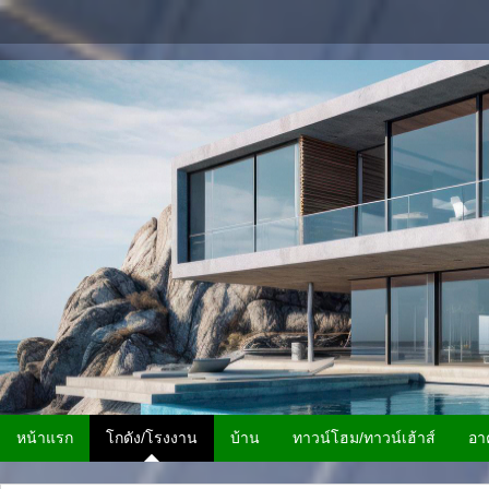
หน้าแรก
โกดัง/โรงงาน
บ้าน
ทาวน์โฮม/ทาวน์เฮ้าส์
อา