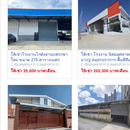
ให้เช่าโรงงานโกดังย่านแพรกษา
ให้เช่า โรงงาน นิคมอุตสา
ใหม่ ขนาด 275 ตารางเมตร
บางปู สมุทรปราการ พื้นที่สีม
เมืองสมุทรปราการ,สมุทรปราการ
เมืองสมุทรปราการ,สมุทรปราการ
ไฟฟ้า 3 เฟส ใกล้นิคม
ขอใบอนุญาตประกอบกิจกา
อุตสาหกรรมบางปูเหนือ ตลาด
ให้เช่า 35,000 บาท/เดือน.
โรงงาน(ร.ง.4)ได้ง่าย
ให้เช่า 202,300 บาท/เดือน.
โชคอำนวย โลตัสบางปู