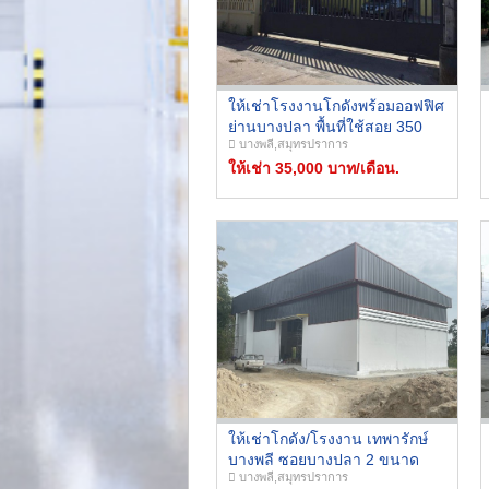
ให้เช่าโรงงานโกดังพร้อมออฟฟิศ
ย่านบางปลา พื้นที่ใช้สอย 350
บางพลี,สมุทรปราการ
ตรม เข้าออกแพรกษา บางปู
บางนา-ตราด เทพารักษ์ ใกล้
ให้เช่า 35,000 บาท/เดือน.
สนามบินสุวรรณภูมิเชื่อมต่อไป
สุขุมวิทสายเก่า นิคมอุตสาหกรรม
บางปู
ให้เช่าโกดัง/โรงงาน เทพารักษ์
บางพลี ซอยบางปลา 2 ขนาด
บางพลี,สมุทรปราการ
500 ตร.ม. คอนเทนเนอร์เข้าได้