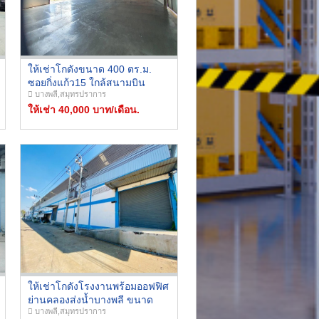
ให้เช่าโกดังขนาด 400 ตร.ม.
ซอยกิ่งแก้ว15 ใกล้สนามบิน
บางพลี,สมุทรปราการ
สุวรรณภูมิ บางนา ลาดกระบัง
ทางเข้าออกสะดวก รถ
ให้เช่า 40,000 บาท/เดือน.
คอนเทนเนอร์เข้าออกได้
ให้เช่าโกดังโรงงานพร้อมออฟฟิศ
ย่านคลองส่งน้ำบางพลี ขนาด
บางพลี,สมุทรปราการ
650 ตรม. ใกล้คลองส่งน้ำ นิคม