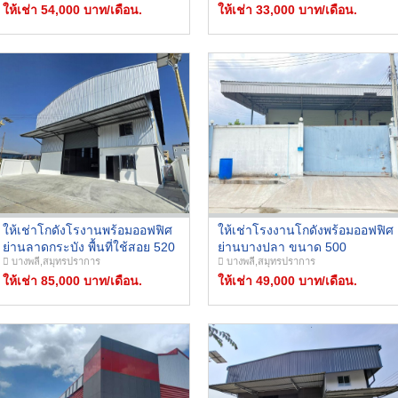
ให้เช่า 54,000 บาท/เดือน.
ให้เช่า 33,000 บาท/เดือน.
ให้เช่าโกดังโรงานพร้อมออฟฟิศ
ให้เช่าโรงงานโกดังพร้อมออฟฟิศ
ย่านลาดกระบัง พื้นที่ใช้สอย 520
ย่านบางปลา ขนาด 500
บางพลี,สมุทรปราการ
บางพลี,สมุทรปราการ
ตรม. ใกล้สนามบินสุวรรณภูมิ
ตรม.บริเวณซอยธนสิทธิ์ บาง
ถ.ศรีนครินทร์, ถ.อ่อนนุช-
ให้เช่า 85,000 บาท/เดือน.
ปลา2 บางพลี สมุทรปราการ เข้า
ให้เช่า 49,000 บาท/เดือน.
ลาดกระบัง, ถ.มอเตอร์เวย์
ออกได้หลายเส้นทาง
กรุงเทพ-ชลบุรี, วงแหวนตะวัน
(เทพารักษ์,คลองส่งน้ำ,ตำหรุ)
ออก, ทางด่วนพระราม 9 และ
ทางด่วนบางนา