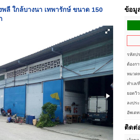
บางพลี ใกล้บางนา เทพารักษ์ ขนาด 150
ข้อม
ก
รหัสป
ต้องกา
หมวดหม
ทำเล/ที่
ยอดวิว
ลงประก
อัพเดท
ติดต่