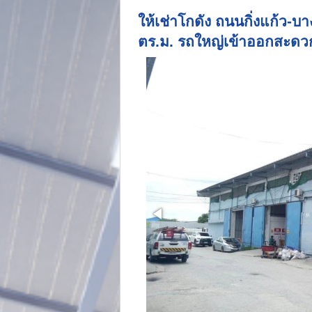
ให้เช่าโกดัง ถนนกิ่งแก้ว-
ตร.ม. รถใหญ่เข้าออกสะดว