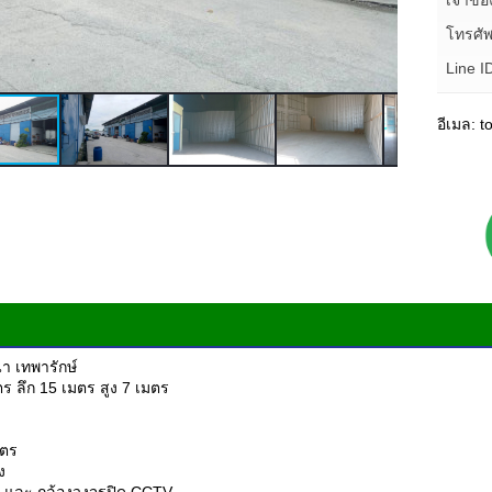
เจ้าข
โทรศัพ
Line I
อีเมล: 
นา เทพารักษ์
ร ลึก 15 เมตร สูง 7 เมตร
มตร
ง
ัย และ กล้องวงจรปิด CCTV