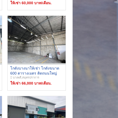
อุตสาหกรรมบางปู
ให้เช่า 60,000 บาท/เดือน.
โกดังบางนาให้เช่า โกดังขนาด
600 ตารางเมตร ติดถนนใหญ่
บางพลี,สมุทรปราการ
ถนนบางนา-ตราด รถใหญ่เข้า
ออกได้ ใกล้สนามบินสุวรรณภูมิ
ให้เช่า 66,000 บาท/เดือน.
ใกล้เมกะบางนา