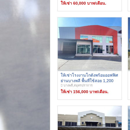
ให้เช่า 60,000 บาท/เดือน.
ให้เช่าโรงงานโกดังพร้อมออฟฟิศ
ย่านบางพลี พื้นที่ใช้สอย 1,200
บางพลี,สมุทรปราการ
ตรม. ขอใบอนุญาติโรงงาน รง. 4
ได้ เข้าออกทางด่วนกาญจนา
ให้เช่า 156,000 บาท/เดือน.
ภิเษก พระราม2-บางนา-
พระราม3-ชลบุรี-สุวรรณภูมิ ฯลฯ