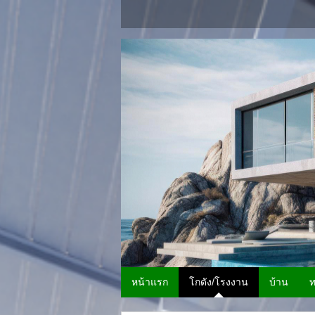
หน้าแรก
โกดัง/โรงงาน
บ้าน
ท