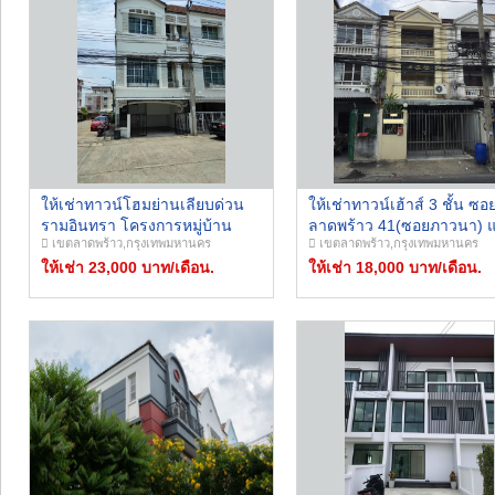
ให้เช่าทาวน์โฮมย่านเลียบด่วน
ให้เช่าทาวน์เฮ้าส์ 3 ชั้น ซอ
รามอินทรา โครงการหมู่บ้าน
ลาดพร้าว 41(ซอยภาวนา) แ
เขตลาดพร้าว,กรุงเทพมหานคร
เขตลาดพร้าว,กรุงเทพมหานคร
กลางเมือง ลาดพร้าว-โยธิน
เครื่อง ทำเลดีใกล้รถไฟฟ้า ใ
พัฒนา เหมาะสำหรับพักอาศัย
ให้เช่า 23,000 บาท/เดือน.
ออฟฟิศ จดบริษัทได้
ให้เช่า 18,000 บาท/เดือน.
หรือทำโฮมออฟฟิศ จดทะเบียน
บริษัทได้