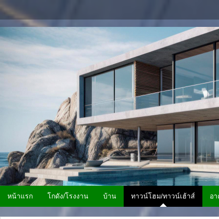
หน้าแรก
โกดัง/โรงงาน
บ้าน
ทาวน์โฮม/ทาวน์เฮ้าส์
อา