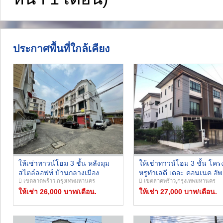
ประกาศพื้นที่ใกล้เคียง
ให้เช่าทาวน์โฮม 3 ชั้น หลังมุม
ให้เช่าทาวน์โฮม 3 ชั้น โค
สไตล์ลอฟท์ บ้านกลางเมือง
หรูทำเลดี เดอะ คอนเนค อัพ
เขตลาดพร้าว,กรุงเทพมหานคร
เขตลาดพร้าว,กรุงเทพมหานคร
ลาดพร้าว-โยธินพัฒนา ใกล้เซ็น
ลาดพร้าว 126 หลังมุม หน้า
ทรัลอีสต์วิลล์ และ เดอะคริสตัล
ให้เช่า 26,000 บาท/เดือน.
ไม่ชนใคร ตรงข้ามสวน
ให้เช่า 27,000 บาท/เดือน.
เหมาะทำโฮมออฟฟิศ หรือ สตูดิ
สาธารณะ เฟอร์ครบพร้อมอยู
โอ